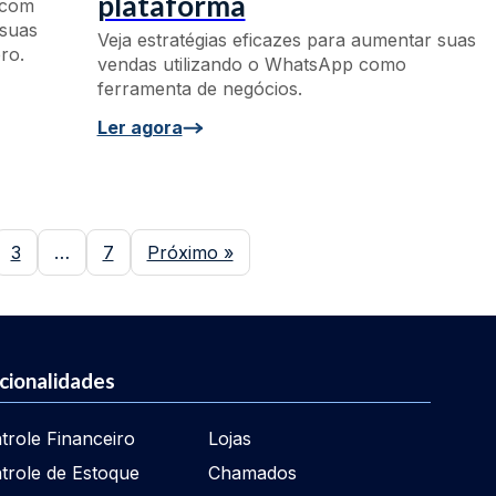
plataforma
 com
 suas
Veja estratégias eficazes para aumentar suas
ro.
vendas utilizando o WhatsApp como
ferramenta de negócios.
Ler agora
3
…
7
Próximo »
cionalidades
trole Financeiro
Lojas
trole de Estoque
Chamados