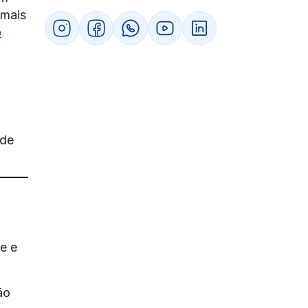
 mais
o
 de
e e
ão