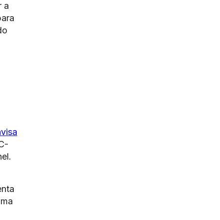
r a
para
do
visa
C-
el.
enta
uma