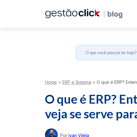
Search
for:
Home
>
ERP e Sistema
>
O que é ERP? Entend
O que é ERP? Ent
veja se serve pa
Por
Ivan Vilela