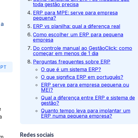
toda gestão precisa
ERP para MPE: serve para empresa
pequena?
 a
ERP vs planilha: qual a diferença real
Como escolher um ERP para pequena
empresa
Do controle manual ao GestãoClick: como
começar em menos de 1 dia
Perguntas frequentes sobre ERP
GPT
O que é um sistema ERP?
O que significa ERP em português?
ERP serve para empresa pequena ou
MEI?
Qual a diferença entre ERP e sistema de
gestão?
e
Quanto tempo leva para implantar um
ERP numa pequena empresa?
a
ERP precisa de equipe de TI para
funcionar?
Redes sociais
em