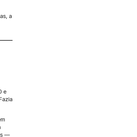
as, a
0 e
Fazia
em
m
as —