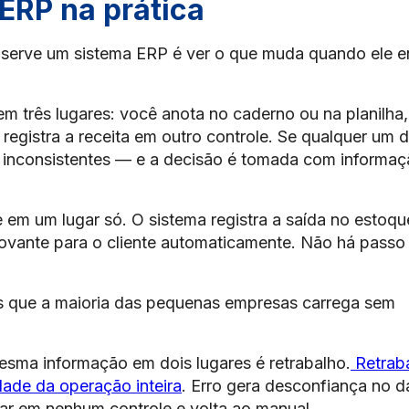
ERP na prática
e serve um sistema ERP é ver o que muda quando ele e
 três lugares: você anota no caderno ou na planilha,
registra a receita em outro controle. Se qualquer um 
am inconsistentes — e a decisão é tomada com informa
em um lugar só. O sistema registra a saída no estoqu
rovante para o cliente automaticamente. Não há passo
tos que a maioria das pequenas empresas carrega sem
sma informação em dois lugares é retrabalho.
Retrab
dade da operação inteira
. Erro gera desconfiança no 
r em nenhum controle e volta ao manual.