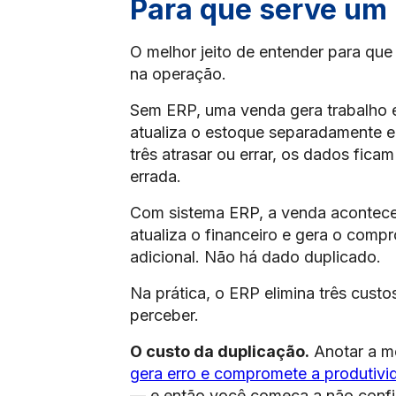
Para que serve um 
O melhor jeito de entender para qu
na operação.
Sem ERP, uma venda gera trabalho em
atualiza o estoque separadamente e 
três atrasar ou errar, os dados fic
errada.
Com sistema ERP, a venda acontece 
atualiza o financeiro e gera o comp
adicional. Não há dado duplicado.
Na prática, o ERP elimina três cus
perceber.
O custo da duplicação.
Anotar a me
gera erro e compromete a produtivi
— e então você começa a não confia