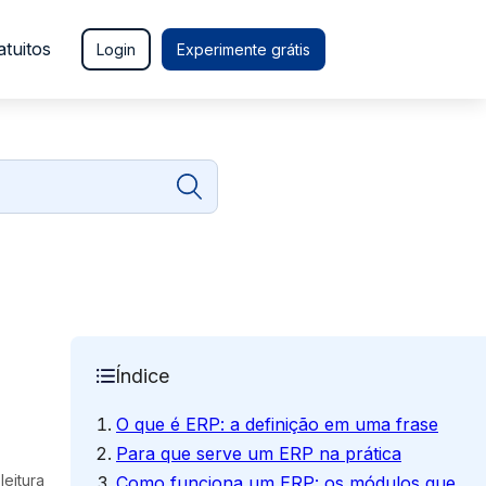
atuitos
Login
Experimente grátis
Índice
O que é ERP: a definição em uma frase
Para que serve um ERP na prática
leitura
Como funciona um ERP: os módulos que