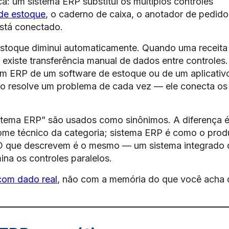
a: um sistema ERP substitui os múltiplos controles
 de estoque
, o caderno de caixa, o anotador de pedid
stá conectado.
estoque diminui automaticamente. Quando uma receita
o existe transferência manual de dados entre controles.
 um ERP de um software de estoque ou de um aplicativ
não resolve um problema de cada vez — ele conecta os
stema ERP” são usados como sinônimos. A diferença 
ome técnico da categoria; sistema ERP é como o prod
 O que descrevem é o mesmo — um sistema integrado 
ina os controles paralelos.
om dado real
, não com a memória do que você acha 