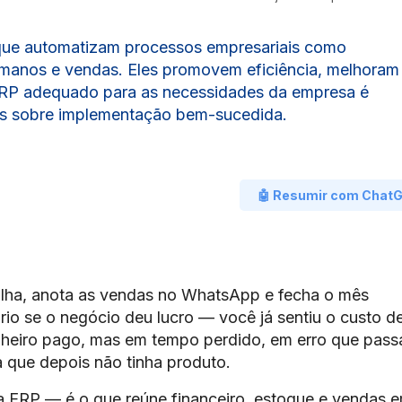
que automatizam processos empresariais como
humanos e vendas. Eles promovem eficiência, melhoram
 ERP adequado para as necessidades da empresa é
cas sobre implementação bem-sucedida.
🤖 Resumir com Chat
ilha, anota as vendas no WhatsApp e fecha o mês
rio se o negócio deu lucro — você já sentiu o custo d
eiro pago, mas em tempo perdido, em erro que pass
 que depois não tinha produto.
ERP — é o que reúne financeiro, estoque e vendas 