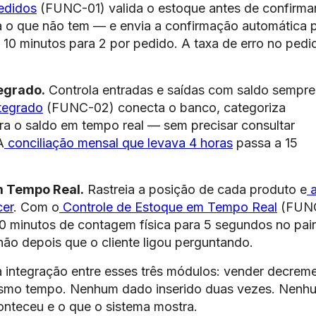
edidos
(FUNC-01) valida o estoque antes de confirma
o que não tem — e envia a confirmação automática 
e 10 minutos para 2 por pedido. A taxa de erro no pedi
egrado.
Controla entradas e saídas com saldo sempre
ntegrado
(FUNC-02) conecta o banco, categoriza
a o saldo em tempo real — sem precisar consultar
A
conciliação mensal que levava 4 horas
passa a 15
m Tempo Real.
Rastreia a posição de cada produto e
a
cer
. Com o
Controle de Estoque em Tempo Real
(FUN
0 minutos de contagem física para 5 segundos no pain
ão depois que o cliente ligou perguntando.
a integração entre esses três módulos: vender decrem
 mesmo tempo. Nenhum dado inserido duas vezes. Nenh
onteceu e o que o sistema mostra.