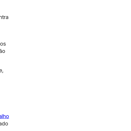
ntra
dos
ção
e,
alho
dado