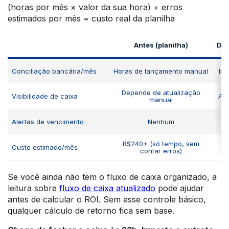
(horas por mês × valor da sua hora) + erros
estimados por mês = custo real da planilha
Antes (planilha)
Dep
Conciliação bancária/mês
Horas de lançamento manual
Imp
Depende de atualização
Visibilidade de caixa
Atu
manual
Alertas de vencimento
Nenhum
R$240+ (só tempo, sem
Custo estimado/mês
contar erros)
Se você ainda não tem o fluxo de caixa organizado, a
leitura sobre
fluxo de caixa atualizado
pode ajudar
antes de calcular o ROI. Sem esse controle básico,
qualquer cálculo de retorno fica sem base.