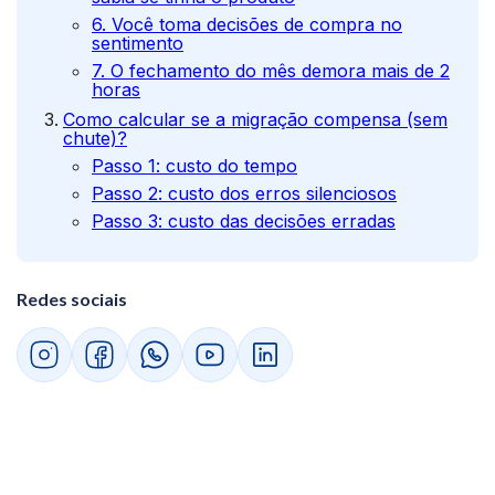
6. Você toma decisões de compra no
sentimento
7. O fechamento do mês demora mais de 2
horas
Como calcular se a migração compensa (sem
chute)?
Passo 1: custo do tempo
Passo 2: custo dos erros silenciosos
Passo 3: custo das decisões erradas
O que muda no controle financeiro quando
você migra para o GestãoClick?
Antes: lançamento manual linha por linha
Redes sociais
Depois: importação de extrato e conciliação
automática
Perguntas frequentes sobre migrar de planilha
para um sistema
Quando devo migrar de planilha para um
sistema de gestão?
A planilha do Excel resolve para pequena
empresa?