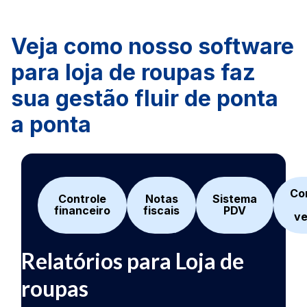
Veja como nosso software
para loja de roupas faz
sua gestão fluir de ponta
a ponta
Co
Controle
Notas
Sistema
financeiro
fiscais
PDV
v
Sistema de controle
Emissor de notas fiscais
Sistema de controle de
Relatórios para Loja de
Sistema PDV para
financeiro para Loja de
para Loja de roupas
vendas para Loja de
roupas
Loja de roupas