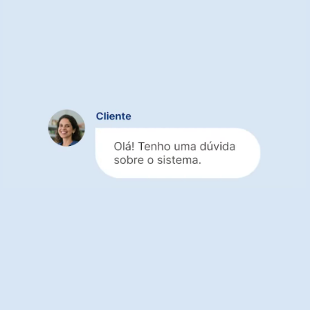
Suporte que entende de
vendas, da loja física ao
e-commerce
Consultores reais e especializados no dia
a dia das lojas de roupas
Suporte 100% gratuito
em todos os planos,
inclusive no teste grátis
Atendimento rápido
para quem vende no
balcão, no e-commerce ou nos dois
Venda mais com ajuda especializada