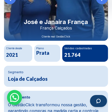
Rodrigo Morais
Construbeto Materiais LTDA
Cliente real GestãoClick
Cliente desde
Plano
Crescimento Financeiro
Ouro
80%
2020
Segmento
Materiais de construção
Depoimento
Na parte financeira, a mudança foi da água para
o vinho, melhoramos cerca de 80%. Usávamos