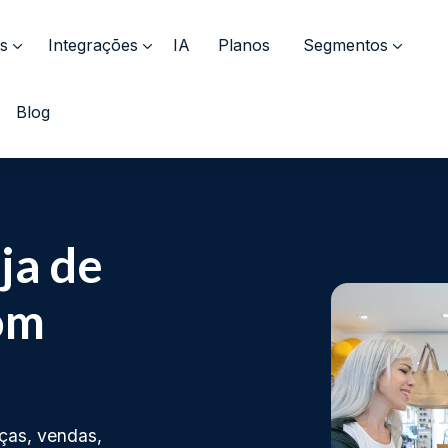
s
Integrações
IA
Planos
Segmentos
Blog
ja de
om
nças, vendas,