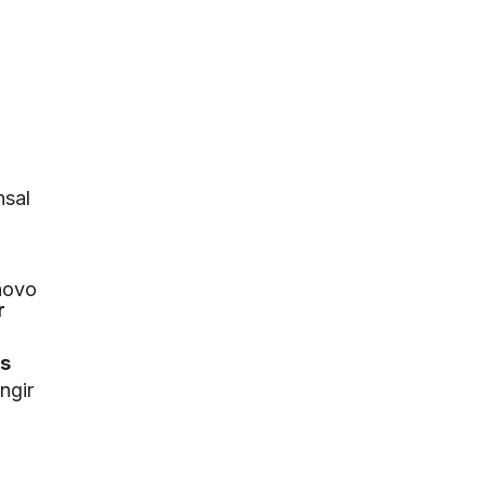
nsal
 novo
r
os
ngir