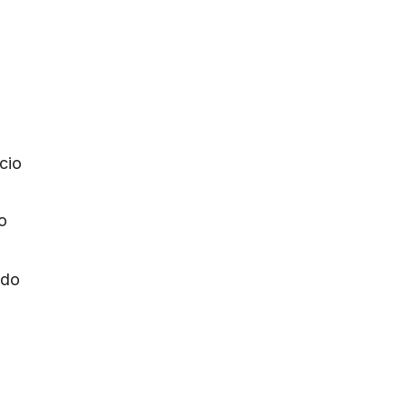
cio
o
do