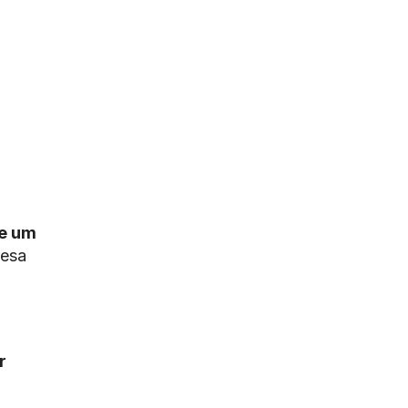
de um
resa
r