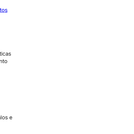
tos
ticas
nto
alos e