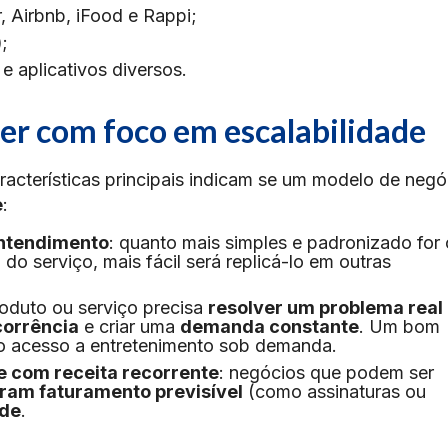
, Airbnb, iFood e Rappi;
)
;
e aplicativos diversos.
er com foco em escalabilidade
características principais indicam se um modelo de negó
e
:
 entendimento
: quanto mais simples e padronizado for 
o serviço, mais fácil será replicá-lo em outras
roduto ou serviço precisa
resolver um problema real
corrência
e criar uma
demanda constante
. Um bom
u o acesso a entretenimento sob demanda.
e com receita recorrente
: negócios que podem ser
ram faturamento previsível
(como assinaturas ou
ade
.