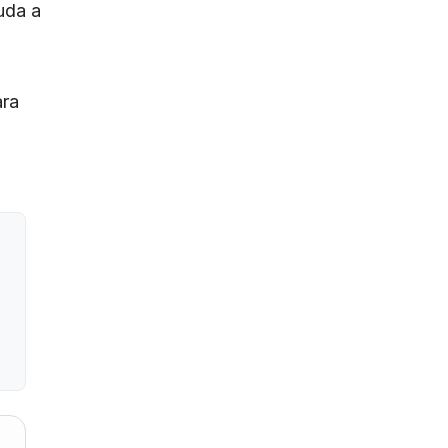
uda a
ara