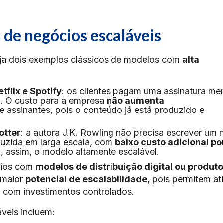
 de negócios escaláveis
eja dois exemplos clássicos de modelos com
alta
tflix e Spotify
: os clientes pagam uma assinatura me
s. O custo para a empresa
não aumenta
 assinantes, pois o conteúdo já está produzido e
otter
: a autora J.K. Rowling não precisa escrever um
oduzida em larga escala, com
baixo custo adicional po
o, assim, o modelo altamente escalável.
cios com
modelos de distribuição digital ou produt
 maior
potencial de escalabilidade
, pois permitem ati
com investimentos controlados.
veis incluem: