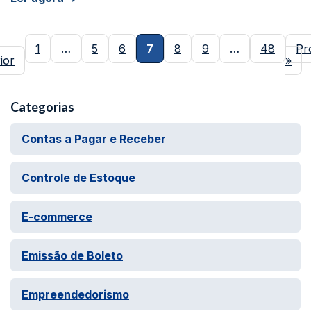
1
…
5
6
7
8
9
…
48
Pr
ior
»
Categorias
Contas a Pagar e Receber
Controle de Estoque
E-commerce
Emissão de Boleto
Empreendedorismo