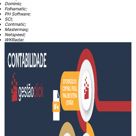
Dominio;
Folhamatic;
PH Software
;
SCI;
Contmatic
;
Mastermaq;
Netspeed
;
WKRadar.