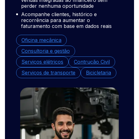
vendas integradas ao financeiro sem
auto
perder nenhuma oportunidade
vend
Acompanhe clientes, histórico e
Acom
recorrência para aumentar o
aume
faturamento com base em dados reais
mais
Oficina mecânica
Loja
Consultoria e gestão
Loja
Serviços elétricos
Contrução Civil
Depó
Serviços de transporte
Bicicletaria
Dist