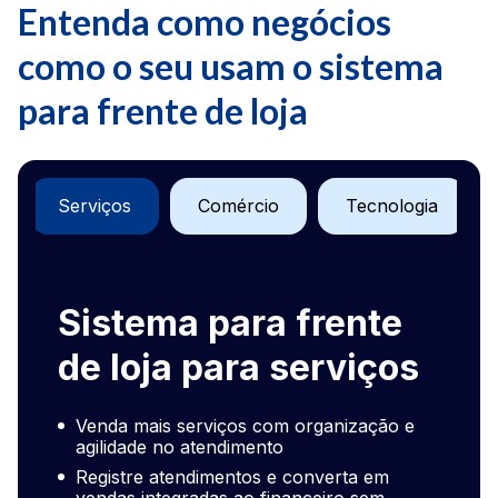
Entenda como negócios
como o seu usam o sistema
para frente de loja
Serviços
Comércio
Tecnologia
Sis
Sistema para frente
com
de loja para serviços
Venda mais serviços com organização e
Vend
agilidade no atendimento
rápi
Registre atendimentos e converta em
Regi