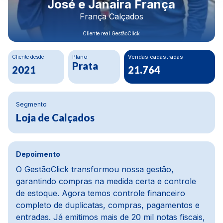
Rodrigo Morais
Construbeto Materiais LTDA
Cliente real GestãoClick
Cliente desde
Plano
Crescimento Financeiro
Ouro
80%
2020
Segmento
Materiais de construção
Depoimento
Na parte financeira, a mudança foi da água para
o vinho, melhoramos cerca de 80%. Usávamos
um ERP defasado, e com o GestãoClick tudo ficou
mais dinâmico e automático. O módulo de pedidos
e PDV é prático, e o módulo de compras é um