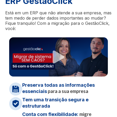
ERP GestãoClick
e Assinaturas
Conhecer funcionalidade
movimentações e alertas de estoque
fiscais
Testar grátis
Testar grátis
Testar grátis
Integração com todas as funcionalidades
Testar grátis
Testar grátis
mínimo para evitar faltas e desperdícios
e principais plataformas de pagamento e
Está em um ERP que não atende a sua empresa, mas
Testar grátis
Testar grátis
Conhecer funcionalidade
Conhecer funcionalidade
Conhecer funcionalidade
venda online
Testar grátis
tem medo de perder dados importantes ao mudar?
Conhecer funcionalidade
Conhecer funcionalidade
Testar grátis
Fique tranquilo! Com a migração para o GestãoClick,
Conhecer funcionalidade
Conhecer funcionalidade
você:
Conhecer funcionalidade
Testar grátis
Conhecer funcionalidade
Conhecer funcionalidade
Preserva todas as informações
para a sua empresa
essenciais
Tem uma transição segura e
estruturada
migre
Conta com flexibilidade: