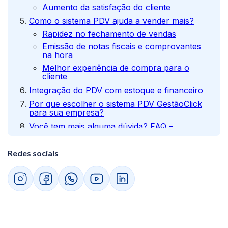
Aumento da satisfação do cliente
Como o sistema PDV ajuda a vender mais?
Rapidez no fechamento de vendas
Emissão de notas fiscais e comprovantes
na hora
Melhor experiência de compra para o
cliente
Integração do PDV com estoque e financeiro
Por que escolher o sistema PDV GestãoClick
para sua empresa?
Você tem mais alguma dúvida? FAQ –
Perguntas Frequentes
O que é um sistema PDV e para que serve?
Redes sociais
Qual a diferença entre um sistema PDV e
um ERP?
Quais os principais benefícios do sistema
PDV do GestãoClick?
Como o sistema PDV ajuda a aumentar as
vendas?
O sistema PDV do GestãoClick é indicado