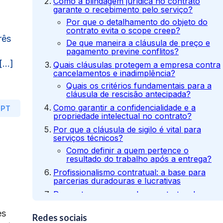
Como a blindagem jurídica no contrato
garante o recebimento pelo serviço?
Por que o detalhamento do objeto do
contrato evita o scope creep?
rês
De que maneira a cláusula de preço e
pagamento previne conflitos?
 […]
Quais cláusulas protegem a empresa contra
cancelamentos e inadimplência?
Quais os critérios fundamentais para a
cláusula de rescisão antecipada?
Como garantir a confidencialidade e a
GPT
propriedade intelectual no contrato?
Por que a cláusula de sigilo é vital para
serviços técnicos?
Como definir a quem pertence o
resultado do trabalho após a entrega?
Profissionalismo contratual: a base para
parcerias duradouras e lucrativas
Perguntas comuns sobre contratos de
prestação de serviços
es
1. Um contrato assinado digitalmente
Redes sociais