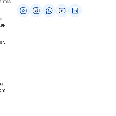
tem validade jurídica total?
antes
2. O que fazer quando o cliente pede
serviços fora do contrato?
3. É necessário registrar todos os
o
contratos de serviço em cartório?
ue
4. Como prever a responsabilidade civil
em caso de falhas na entrega?
5. Qual a diferença entre contrato de
ar.
serviço e vínculo empregatício?
ça
com