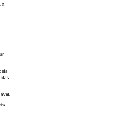
ue
ar
cela
pelas
ável.
cisa