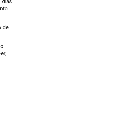
 dias
anto
o de
o.
er,