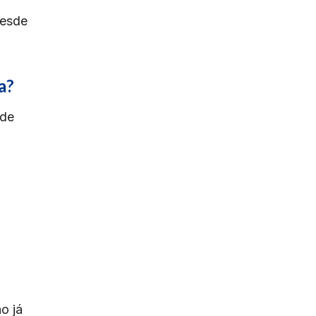
desde
a?
ode
o já