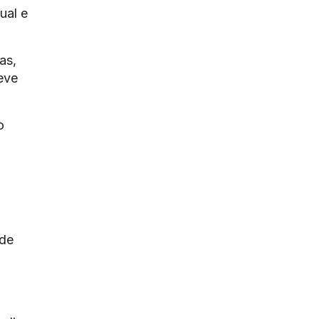
ual e
as,
eve
o
 de