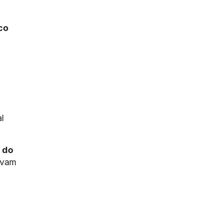
co
l
 do
avam