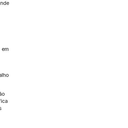
onde
, em
alho
ão
fica
s