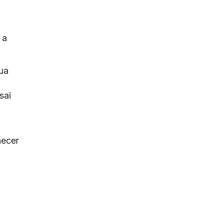
 a
ua
sai
hecer