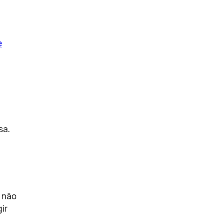
e
sa.
o não
ir