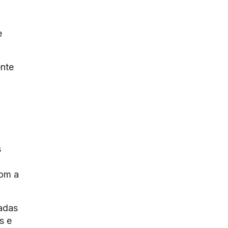
e
ente
s
com a
sadas
s e