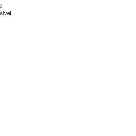
a
sível