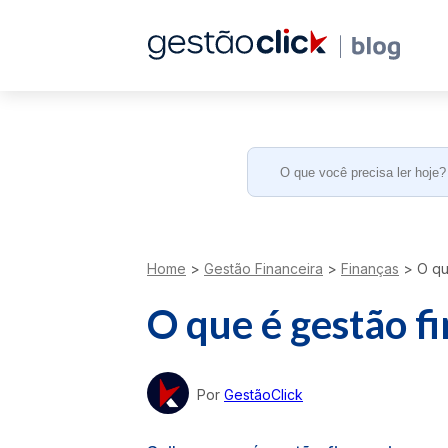
Search
for:
Home
>
Gestão Financeira
>
Finanças
>
O que
O que é gestão f
Por
GestãoClick