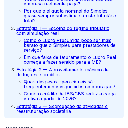
empresa realmente paga?
Por que a alíquota nominal do Simples
quase sempre subestima o custo tributário
total?
Estratégia 1 — Escolha do regime tributário
com simulação real
Como o Lucro Presumido pode ser mais
barato que o Simples para prestadores de
serviço?
Em que faixa de faturamento o Lucro Real
começa a fazer sentido para a ME?
Estratégia 2 — Aproveitamento máximo de
deduções e créditos
Quais despesas operacionais são
frequentemente esquecidas na apuração?
Como o crédito de IBS/CBS reduz a carga
efetiva a partir de 2026?
Estratégia 3 — Segregação de atividades e
reestruturação societária
Quando separar atividades em CNPJs
distintos reduz a carga tributária
Redes sociais