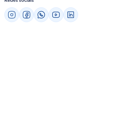
legalmente?
Quais cuidados jurídicos o planejamento
societário exige para não configurar
abuso?
Estratégia 4 — Gestão de estoque e
precificação com impacto fiscal
Como o método de avaliação de estoque
(PEPS, UEPS, custo médio) afeta o IRPJ?
Perguntas frequentes sobre redução de carga
tributária
1. Reduzir imposto legalmente é o mesmo
que sonegação?
2. O Fisco pode desconsiderar um
planejamento tributário lícito?
3. Qual estratégia dá resultado mais rápido
para a microempresa?