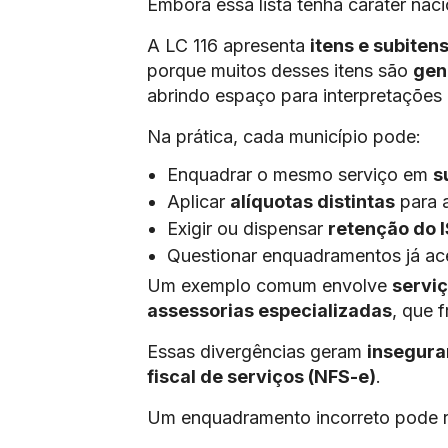
Embora essa lista tenha caráter naci
A LC 116 apresenta
itens e subiten
porque muitos desses itens são
gen
abrindo espaço para interpretações d
Na prática, cada município pode:
Enquadrar o mesmo serviço em
s
Aplicar
alíquotas distintas
para 
Exigir ou dispensar
retenção do 
Questionar enquadramentos já ace
Um exemplo comum envolve
serviç
assessorias especializadas
, que 
Essas divergências geram
insegura
fiscal de serviços (NFS-e)
.
Um enquadramento incorreto pode r