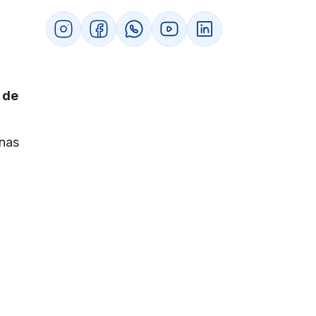
 de
enas