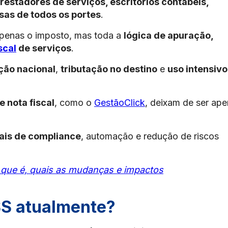
prestadores de serviços, escritórios contábeis,
sas de todos os portes
.
penas o imposto, mas toda a
lógica de apuração,
scal
de serviços
.
ção nacional
,
tributação no destino
e
uso intensivo
 nota fiscal
, como o
GestãoClick
, deixam de ser ap
ais de compliance
, automação e redução de riscos
o que é, quais as mudanças e impactos
SS atualmente?