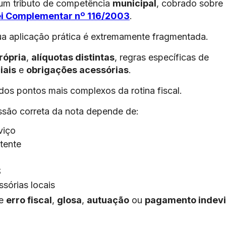
um tributo de competência
municipal
, cobrado sobre
ei Complementar nº 116/2003
.
 sua aplicação prática é extremamente fragmentada.
rópria
,
alíquotas distintas
, regras específicas de
iais
e
obrigações acessórias
.
os pontos mais complexos da rotina fiscal.
ssão correta da nota depende de:
viço
tente
S
sórias locais
de
erro fiscal
,
glosa
,
autuação
ou
pagamento indev