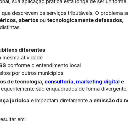
onal, sua aplicação prática está longe de ser uniforme.
s
que descrevem os serviços tributáveis. O problema s
éricos
,
abertos
ou
tecnologicamente defasados
,
istintas.
ubitens diferentes
a mesma atividade
ISS
conforme o entendimento local
itos por outros municípios
os de tecnologia,
consultoria
,
marketing digital
e
frequentemente são enquadrados de forma divergente.
nça jurídica
e impactam diretamente a
emissão da n
esultar em: