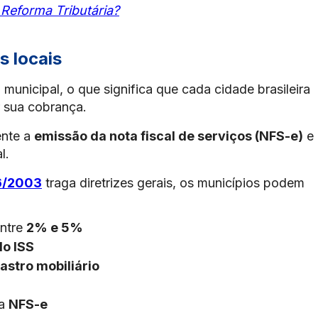
 Reforma Tributária?
s locais
unicipal, o que significa que cada cidade brasileira
 sua cobrança.
ente a
emissão da nota fiscal de serviços (NFS-e)
e
l.
6/2003
traga diretrizes gerais, os municípios podem
entre
2% e 5%
do ISS
astro mobiliário
na
NFS-e