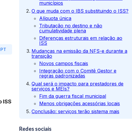
municípios
O que muda com o IBS substituindo o ISS?
Alíquota única
Tributação no destino e não
cumulatividade plena
Diferenças estruturais em relação ao
ISS
GPT
Mudanças na emissão da NFS-e durante a
transição
Novos campos fiscais
Integração com o Comitê Gestor e
regras padronizadas
Qual será o impacto para prestadores de
serviços e MEIs?
Fim da guerra fiscal municipal
o ISS
Menos obrigações acessórias locais
Conclusão: serviços terão sistema mais
simples, mas exigem adaptação tecnológica
O papel do ERP e emissores de nota
Redes sociais
fiscal