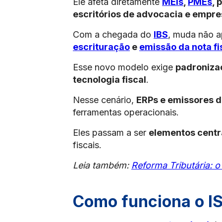
Ele afeta diretamente
MEIs
,
PMEs
, 
escritórios de advocacia e empre
Com a chegada do
IBS
, muda não a
escrituração
e
emissão da nota fi
Esse novo modelo exige
padroniza
tecnologia fiscal
.
Nesse cenário,
ERPs e emissores de
ferramentas operacionais.
Eles passam a ser
elementos centr
fiscais.
Leia também:
Reforma Tributária: 
Como funciona o I