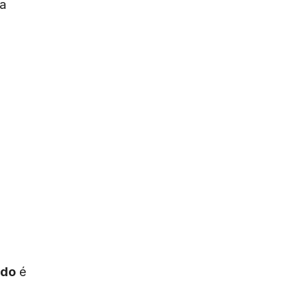
 a
ido
é