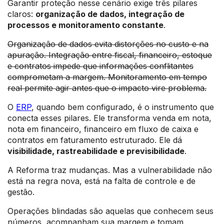
Garantir proteção nesse cenário exige três pilares
claros:
organização de dados, integração de
processos e monitoramento constante
.
Organização de dados evita distorções no custo e na
apuração. Integração entre fiscal, financeiro, estoque
e contratos impede que informações conflitantes
comprometam a margem. Monitoramento em tempo
real permite agir antes que o impacto vire problema.
O
ERP
, quando bem configurado, é o instrumento que
conecta esses pilares. Ele transforma venda em nota,
nota em financeiro, financeiro em fluxo de caixa e
contratos em faturamento estruturado. Ele dá
visibilidade, rastreabilidade e previsibilidade
.
A Reforma traz mudanças. Mas a vulnerabilidade não
está na regra nova, está na falta de controle e de
gestão.
Operações blindadas são aquelas que conhecem seus
números, acompanham sua margem e tomam