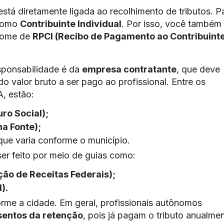
stá diretamente ligada ao recolhimento de tributos. P
 como
Contribuinte Individual
. Por isso, você também
 nome de
RPCI (Recibo de Pagamento ao Contribuint
sponsabilidade é da
empresa contratante
, que deve
o valor bruto a ser pago ao profissional. Entre os
A, estão:
uro Social);
na Fonte);
ue varia conforme o município.
er feito por meio de guias como:
o de Receitas Federais);
).
orme a cidade. Em geral, profissionais autônomos
sentos da retenção
, pois já pagam o tributo anualmen