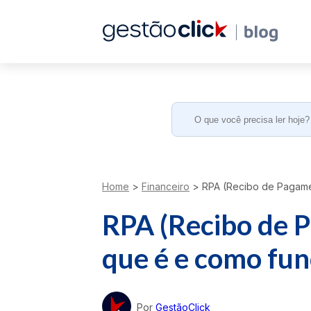
Search
for:
Home
>
Financeiro
>
RPA (Recibo de Pagame
RPA (Recibo de 
que é e como fun
Por
GestãoClick