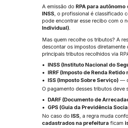
A emissão do
RPA para autônomo
e
INSS
, o profissional é classificado
pode encontrar esse recibo com o
Individual)
.
Mas quem recolhe os tributos? A re
descontar os impostos diretamente d
principais tributos recolhidos via RP
INSS (Instituto Nacional do Seg
IRRF (Imposto de Renda Retido 
ISS (Imposto Sobre Serviço)
— q
O pagamento desses tributos deve s
DARF (Documento de Arrecadaçã
GPS (Guia da Previdência Social
No caso do
ISS
, a regra muda conf
cadastrados na prefeitura
ficam
i