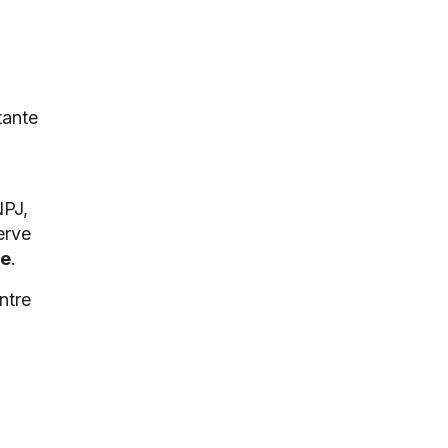
tante
PJ,
erve
te
.
ntre