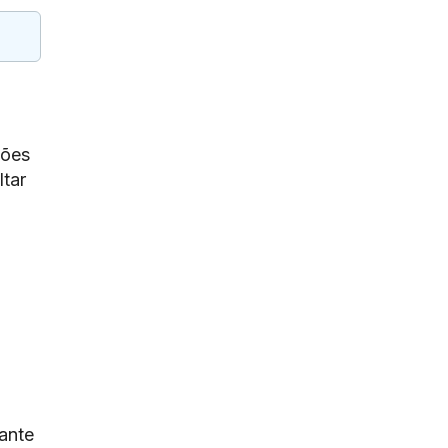
ções
ltar
ante