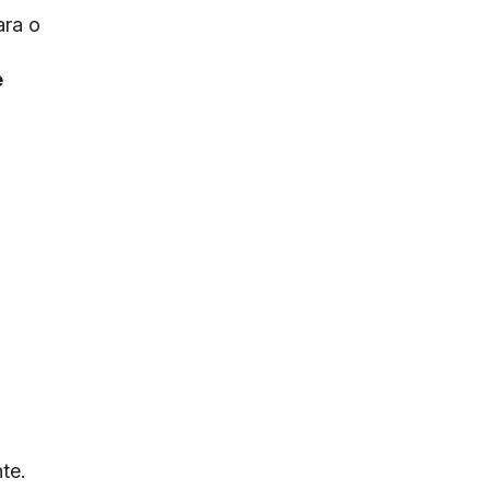
ara o
e
te.