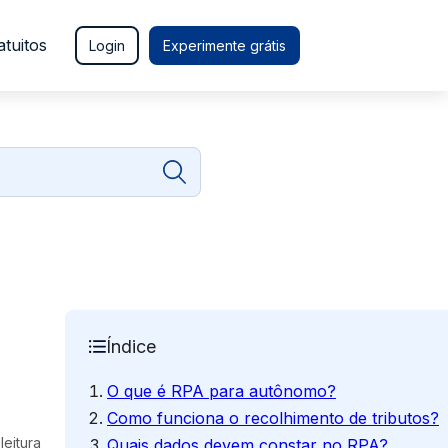
atuitos
Login
Experimente grátis
Índice
O que é RPA para autônomo?
Como funciona o recolhimento de tributos?
leitura
Quais dados devem constar no RPA?