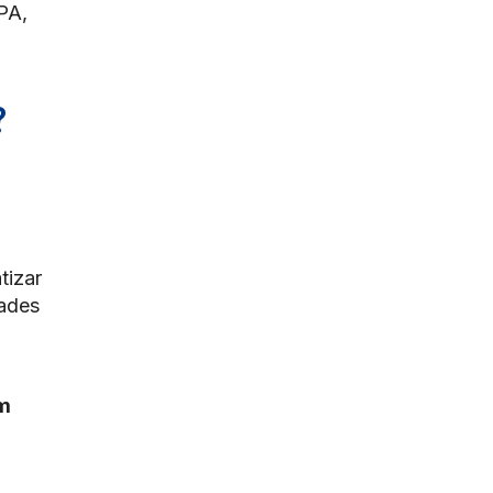
PA,
?
tizar
dades
om