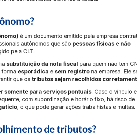
utônomo?
ônomo)
é um documento emitido pela empresa contra
issionais autônomos que são
pessoas físicas
e
não
ido pela CLT.
uma
substituição da nota fiscal
para quem não tem CN
e forma
esporádica
e
sem registro
na empresa. Ele s
antir que os
tributos sejam recolhidos corretamen
er
somente para serviços pontuais
. Caso o vínculo e
quente, com subordinação e horário fixo, há risco de
atício
, o que pode gerar ações trabalhistas e multas.
lhimento de tributos?