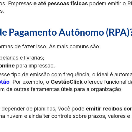
tos. Empresas
e até pessoas físicas
podem emitir o R
s.
 de Pagamento Autônomo (RPA)
formas de fazer isso. As mais comuns são:
larias e livrarias;
online
para impressão.
esse tipo de emissão com frequência, o ideal é automa
stão
. Por exemplo, o
GestãoClick
oferece funcionali
m de outras ferramentas úteis para a organização
u depender de planilhas, você pode
emitir recibos c
na nuvem e ainda ter controle sobre prazos, valores e