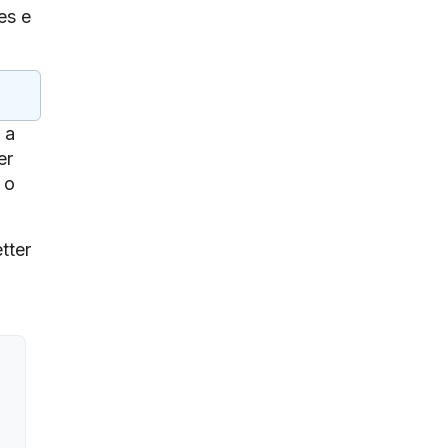
es e
 a
er
 o
tter