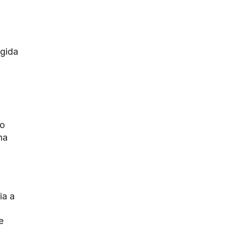
egida
 o
na
;
ia a
e