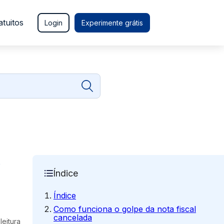
atuitos
Login
Experimente grátis
o
Índice
Índice
Como funciona o golpe da nota fiscal
cancelada
leitura