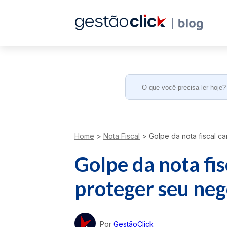
Search
for:
Home
>
Nota Fiscal
>
Golpe da nota fiscal c
Golpe da nota fi
proteger seu neg
Por
GestãoClick