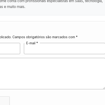
me conta com profissionais especialistas em SaaS, tecnologia,
as e muito mais.
licado.
Campos obrigatórios são marcados com
*
E-mail
*