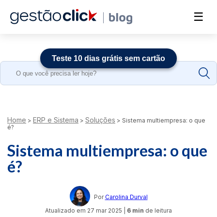
☰
Teste 10 dias grátis sem cartão
Search
for:
Home
ERP e Sistema
Soluções
>
>
>
Sistema multiempresa: o que
é?
Sistema multiempresa: o que
é?
Por
Carolina Durval
Atualizado em
27 mar 2025
|
6 min
de leitura