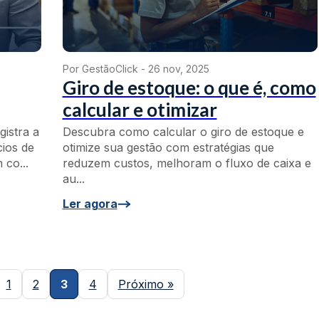
Por GestãoClick -
26 nov, 2025
Giro de estoque: o que é, como
calcular e otimizar
istra a
Descubra como calcular o giro de estoque e
ios de
otimize sua gestão com estratégias que
co...
reduzem custos, melhoram o fluxo de caixa e
au...
Ler agora
1
2
3
4
Próximo »