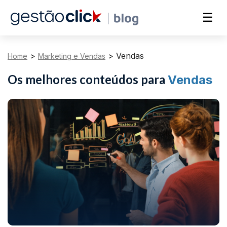
☰
>
>
Vendas
Home
Marketing e Vendas
Os melhores conteúdos para
Vendas