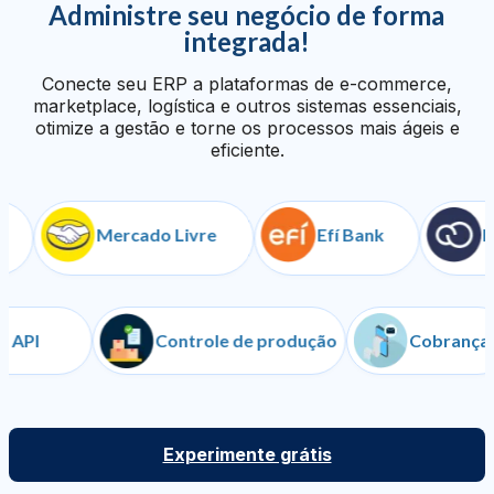
Administre seu negócio de forma
integrada!
Conecte seu ERP a plataformas de e-commerce,
marketplace, logística e outros sistemas essenciais,
otimize a gestão e torne os processos mais ágeis e
eficiente.
Mercado Livre
Efí Bank
Nuve
API
Controle de produção
Cob
Experimente grátis