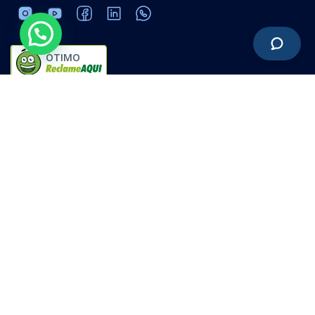
ÓTIMO
Software ERP online | Dê um click e pronto!
20.215.683/0001-01
Política de privacidade
Termos de uso