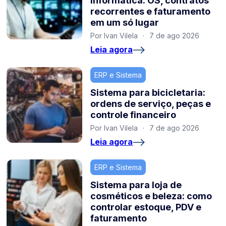
informática: OS, contratos
recorrentes e faturamento
em um só lugar
Por Ivan Vilela
·
7 de ago 2026
Leia agora
ERP e Sistema
Sistema para bicicletaria:
ordens de serviço, peças e
controle financeiro
Por Ivan Vilela
·
7 de ago 2026
Leia agora
ERP e Sistema
Sistema para loja de
cosméticos e beleza: como
controlar estoque, PDV e
faturamento