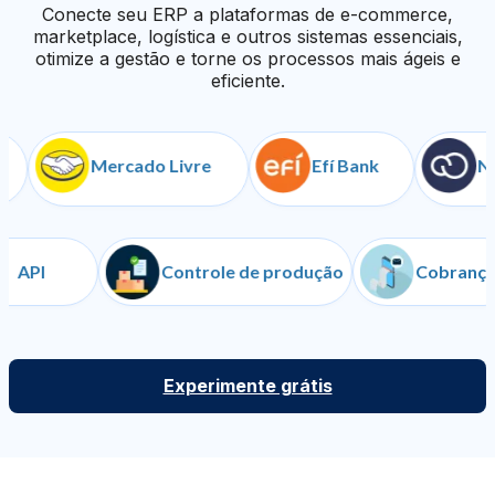
Conecte seu ERP a plataformas de e-commerce,
marketplace, logística e outros sistemas essenciais,
otimize a gestão e torne os processos mais ágeis e
eficiente.
Mercado Livre
Efí Bank
Nuvem
API
Controle de produção
Cob
Experimente grátis