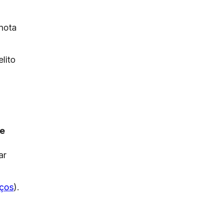
 nota
lito
de
ar
iços
).