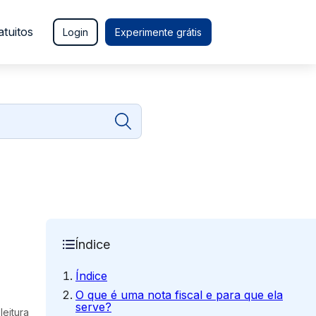
atuitos
Login
Experimente grátis
Índice
Índice
O que é uma nota fiscal e para que ela
serve?
leitura