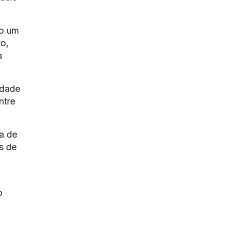
mo um
o,
a
idade
ntre
ma de
s de
o