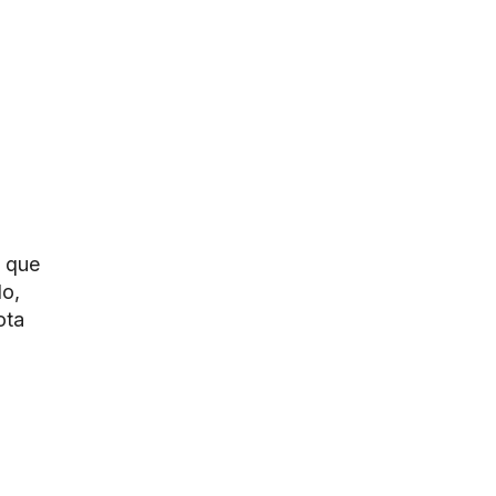
s que
do,
ota