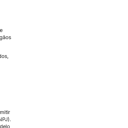
e
rgãos
dos,
mitir
NPJ).
delo