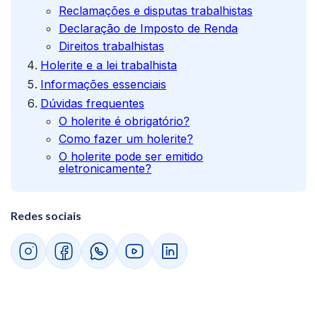
Reclamações e disputas trabalhistas
Declaração de Imposto de Renda
Direitos trabalhistas
Holerite e a lei trabalhista
Informações essenciais
Dúvidas frequentes
O holerite é obrigatório?
Como fazer um holerite?
O holerite pode ser emitido
eletronicamente?
Quais são os principais erros ao emitir um
holerite?
Redes sociais
Como corrigir erros no holerite?
Quando o holerite deve ser entregue?
O que fazer se o empregado não
concordar com os valores do holerite?
Quais são as penalidades por não fornecer
o holerite?
Tudo sobre empreendedorismo em um só