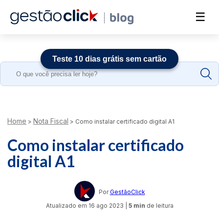
☰
Teste 10 dias grátis sem cartão
Search
for:
Home
Nota Fiscal
>
>
Como instalar certificado digital A1
Como instalar certificado
digital A1
Por
GestãoClick
Atualizado em
16 ago 2023
|
5 min
de leitura