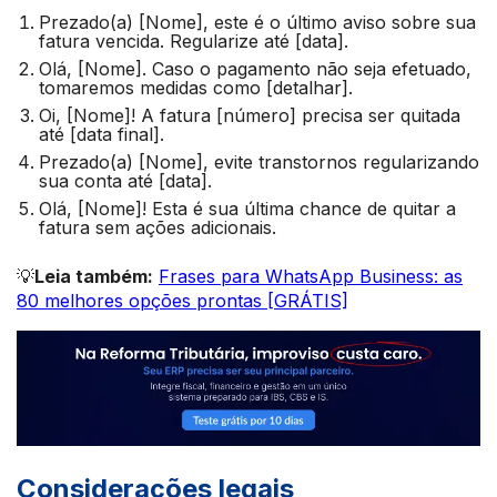
Prezado(a) [Nome], este é o último aviso sobre sua
fatura vencida. Regularize até [data].
Olá, [Nome]. Caso o pagamento não seja efetuado,
tomaremos medidas como [detalhar].
Oi, [Nome]! A fatura [número] precisa ser quitada
até [data final].
Prezado(a) [Nome], evite transtornos regularizando
sua conta até [data].
Olá, [Nome]! Esta é sua última chance de quitar a
fatura sem ações adicionais.
💡
Leia também:
Frases para WhatsApp Business: as
80 melhores opções prontas [GRÁTIS]
Considerações legais