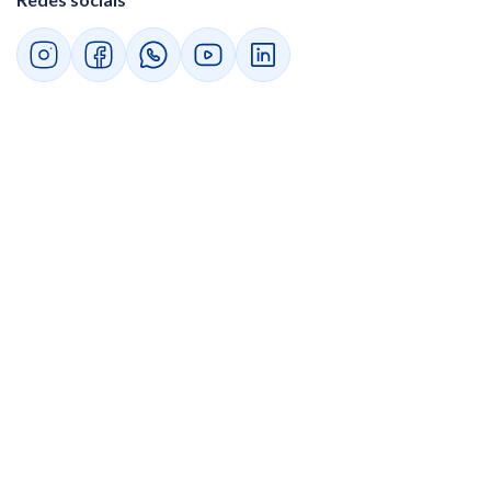
vencimento
Modelos de mensagens de cobrança: após
tentativas
Modelos de mensagens de cobrança:
negociação
Mensagens de cobrança: genéricas
Modelos de mensagens de cobrança: bem-
humoradas
Mensagens de cobrança: aviso final
Considerações legais
Respeito à privacidade
Conformidade legal
Assédio e intimidação
Transparência
Registros precisos
Negociação