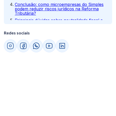
Conclusão: como microempresas do Simples
podem reduzir riscos jurídicos na Reforma
Tributária?
Principais dúvidas sobre neutralidade fiscal e
Simples Nacional
A Reforma Tributária aumenta ou reduz a
Redes sociais
carga tributária de quem está no Simples?
Microempresas podem ser pressionadas
por clientes a sair do Simples?
O que é exatamente o regime híbrido e
quem pode optar por ele?
Como evitar litígios contratuais
relacionados a tributos com clientes B2B?
Quais documentos e controles ajudam a
provar que a empresa agiu corretamente?