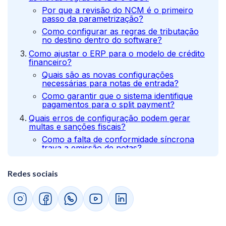
Por que a revisão do NCM é o primeiro
passo da parametrização?
Como configurar as regras de tributação
no destino dentro do software?
Como ajustar o ERP para o modelo de crédito
financeiro?
Quais são as novas configurações
necessárias para notas de entrada?
Como garantir que o sistema identifique
pagamentos para o split payment?
Quais erros de configuração podem gerar
multas e sanções fiscais?
Como a falta de conformidade síncrona
trava a emissão de notas?
Por que a integração entre vendas e fiscal
é o ponto mais sensível?
Redes sociais
Conclusão: sua empresa está pronta para
apertar o play na nova era fiscal com
segurança?
Dúvidas comuns sobre parametrização de ERP
na Reforma Tributária