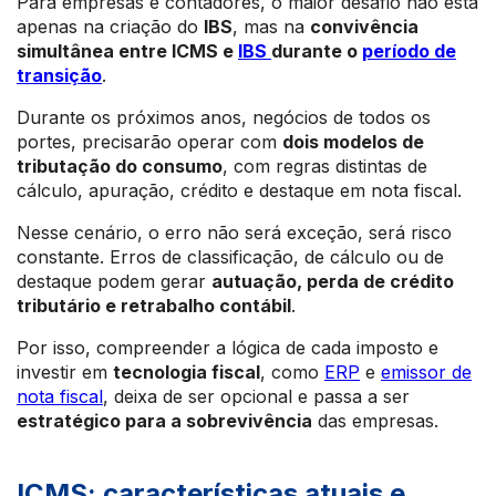
Para empresas e contadores, o maior desafio não está
apenas na criação do
IBS
, mas na
convivência
simultânea entre ICMS e
IBS
durante o
período de
transição
.
Durante os próximos anos, negócios de todos os
portes, precisarão operar com
dois modelos de
tributação do consumo
, com regras distintas de
cálculo, apuração, crédito e destaque em nota fiscal.
Nesse cenário, o erro não será exceção, será risco
constante. Erros de classificação, de cálculo ou de
destaque podem gerar
autuação, perda de crédito
tributário e retrabalho contábil
.
Por isso, compreender a lógica de cada imposto e
investir em
tecnologia fiscal
, como
ERP
e
emissor de
nota fiscal
, deixa de ser opcional e passa a ser
estratégico para a sobrevivência
das empresas.
ICMS: características atuais e