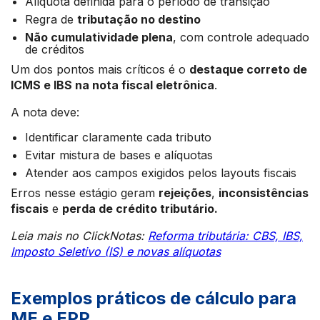
Alíquota definida para o período de transição
Regra de
tributação no destino
Não cumulatividade plena
, com controle adequado
de créditos
Um dos pontos mais críticos é o
destaque correto de
ICMS e IBS na nota fiscal eletrônica
.
A nota deve:
Identificar claramente cada tributo
Evitar mistura de bases e alíquotas
Atender aos campos exigidos pelos layouts fiscais
Erros nesse estágio geram
rejeições
,
inconsistências
fiscais
e
perda de crédito tributário.
Leia mais no ClickNotas:
Reforma tributária: CBS, IBS,
Imposto Seletivo (IS) e novas alíquotas
Exemplos práticos de cálculo para
ME e EPP