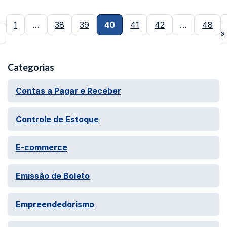
1
…
38
39
40
41
42
…
48
»
Categorias
Contas a Pagar e Receber
Controle de Estoque
E-commerce
Emissão de Boleto
Empreendedorismo