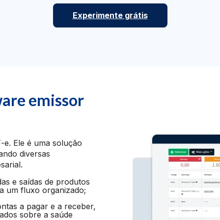
Experimente grátis
ware emissor
-e. Ele é uma solução
ando diversas
arial.
as e saídas de produtos
ta um fluxo organizado;
tas a pagar e a receber,
lhados sobre a saúde