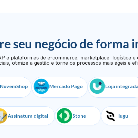
re seu negócio de forma i
P a plataformas de e-commerce, marketplace, logística e 
iais, otimize a gestão e torne os processos mais ágeis e efi
mShop
Mercado Pago
Loja integrada
s
Assinatura digital
Stone
I