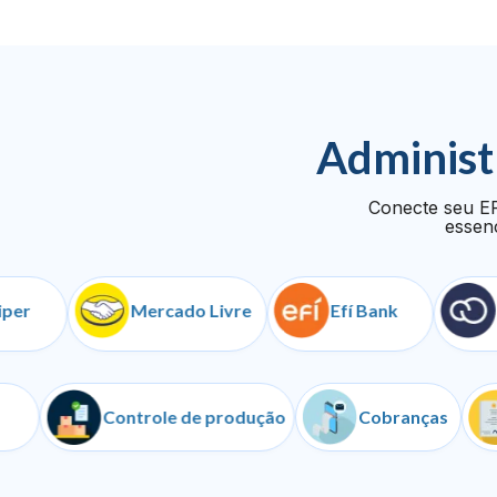
Administ
Conecte seu ER
essenc
Mercado Livre
Efí Bank
Nuve
API
Controle de produção
Cobrança