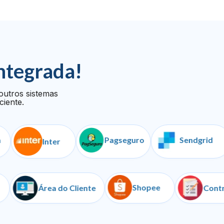
ntegrada!
outros sistemas
ciente.
Pagseguro
Sendgrid
Inter
Shopee
ugu
Área do Cliente