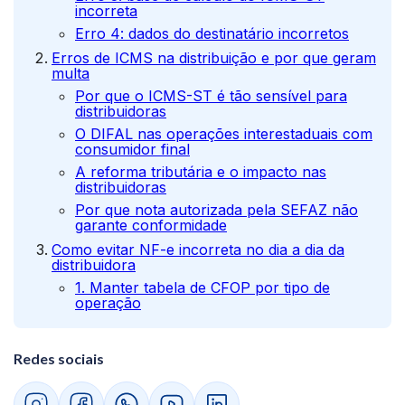
incorreta
Erro 4: dados do destinatário incorretos
Erros de ICMS na distribuição e por que geram
multa
Por que o ICMS-ST é tão sensível para
distribuidoras
O DIFAL nas operações interestaduais com
consumidor final
A reforma tributária e o impacto nas
distribuidoras
Por que nota autorizada pela SEFAZ não
garante conformidade
Como evitar NF-e incorreta no dia a dia da
distribuidora
1. Manter tabela de CFOP por tipo de
operação
2. Atualizar NCM quando o fornecedor
atualiza o catálogo
Redes sociais
3. Consultar protocolos CONFAZ antes de
vender para um novo estado
4. Manter o certificado digital válido e