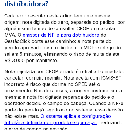
distribuidora?
Cada erro descrito neste artigo tem uma mesma
origem: nota digitada do zero, separada do pedido, por
alguém sem tempo de consultar CFOP ou calcular
MVA. O
emissor de NF-e para distribuidora
do
GestãoClick corta esse caminho: a nota parte do
pedido aprovado, sem redigitar, e o MDF-e integrado
sai em 5 minutos, eliminando o risco de multa de até
R$ 3.000 por manifesto.
Nota rejeitada por CFOP errado é retrabalho imediato:
cancelar, corrigir, reemitir. Nota aceita com ICMS-ST
incorreto é risco que dorme no SPED até o
cruzamento. Nos dois casos, a origem costuma ser a
mesma: a nota foi digitada separada do pedido e o
operador decidiu o campo de cabeça. Quando a NF-e
parte do pedido já registrado no sistema, essa decisão
não existe mais.
O sistema aplica a configuração
tributária definida por produto e operação
, reduzindo
o erro de campo na emissão.