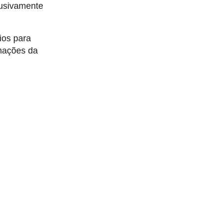
lusivamente
ios para
rmações da