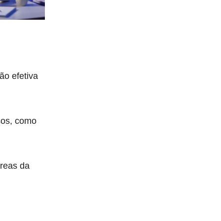
ão efetiva
sos, como
áreas da