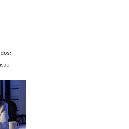
ados;
isão.