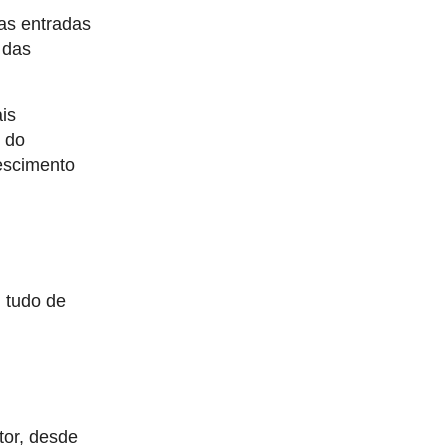
 as entradas
 das
is
s do
rescimento
, tudo de
tor, desde