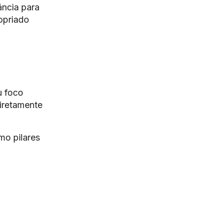
ância para
opriado
u foco
diretamente
mo pilares