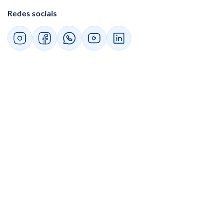
Existe integração com outros apps ou
Redes sociais
meios de pagamento que você já usa?
Decidindo pelo parceiro tecnológico que vai
impulsionar sua gestão
1. O ERP é baseado em nuvem ou precisa
de instalação local?
2. Existe limite de usuários ou de emissão
de notas fiscais?
3. O software oferece treinamentos para a
minha equipe?
4. Como funciona o cancelamento se eu
não me adaptar ao sistema?
5. O ERP atende às normas da LGPD?