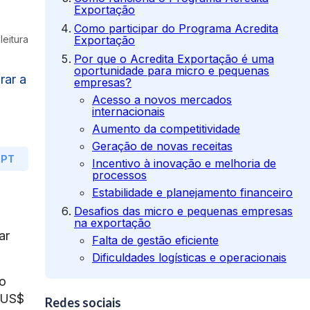
Exportação
Como participar do Programa Acredita
leitura
Exportação
Por que o Acredita Exportação é uma
oportunidade para micro e pequenas
rar a
empresas?
Acesso a novos mercados
internacionais
Aumento da competitividade
Geração de novas receitas
GPT
Incentivo à inovação e melhoria de
processos
Estabilidade e planejamento financeiro
Desafios das micro e pequenas empresas
na exportação
ar
Falta de gestão eficiente
Dificuldades logísticas e operacionais
Controle de estoque e documentação
ão
internacional
 US$
Redes sociais
Adequação a padrões e exigências