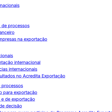
nacionais
a de processos
anceiro
mpresas na exportação
cionais
tação internacional
ias internacionais
ultados no Acredita Exportação
e processos
o para exportação
 e de exportação
de decisão