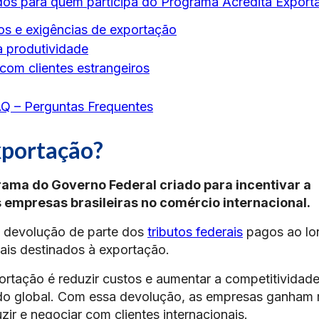
os para quem participa do Programa Acredita Export
os e exigências de exportação
 produtividade
com clientes estrangeiros
Q – Perguntas Frequentes
xportação?
ama do Governo Federal criado para incentivar a
 empresas brasileiras no comércio internacional.
da devolução de parte dos
tributos federais
pagos ao lo
iais destinados à exportação.
portação é reduzir custos e aumentar a competitividad
o global. Com essa devolução, as empresas ganham 
uzir e negociar com clientes internacionais.