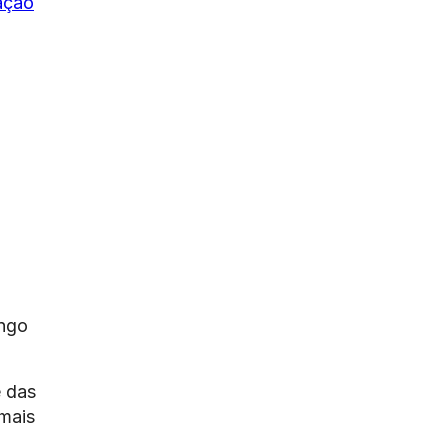
ação
ngo
e das
mais