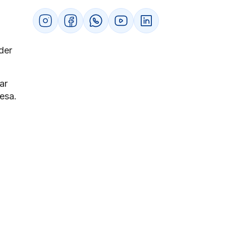
internacionais
Como um ERP potencializa os resultados
no Acredita Exportação
Centralização de informações e
processos
der
Controle de estoque e produção para
exportação
Emissão de documentos fiscais e de
ar
exportação
resa.
Análise de dados para tomada de
decisão
Como um ERP transforma resultados para
quem participa do Programa Acredita
Exportação
Integração de processos internos e
exigências de exportação
Redução de erros e aumento da
produtividade
Maior agilidade na negociação com
clientes estrangeiros
Conclusão