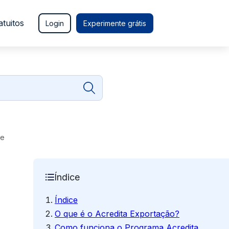
atuitos
Login
Experimente grátis
de
Índice
Índice
O que é o Acredita Exportação?
Como funciona o Programa Acredita