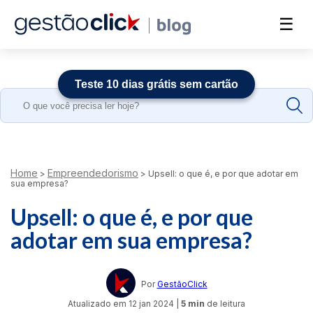
☰
Teste 10 dias grátis sem cartão
Search
for:
Home
Empreendedorismo
>
>
Upsell: o que é, e por que adotar em
sua empresa?
Upsell: o que é, e por que
adotar em sua empresa?
Por
GestãoClick
Atualizado em
12 jan 2024
|
5 min
de leitura