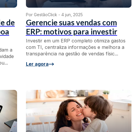
Por GestãoClick -
4 jun, 2025
e de
Gerencie suas vendas com
boa
ERP: motivos para investir
Investir em um ERP completo otimiza gastos
com TI, centraliza informações e melhora a
udam a
transparência na gestão de vendas físic...
vidade
u...
Ler agora