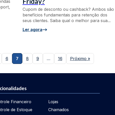
Friday?
vendas
pport,
Cupom de desconto ou cashback? Ambos são
benefícios fundamentais para retenção dos
seus clientes. Saiba qual o melhor para sua...
Ler agora
6
7
8
9
…
16
Próximo »
cionalidades
trole Financeiro
Lojas
trole de Estoque
Chamados