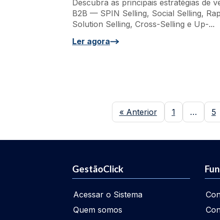
Descubra as principais estratégias de 
B2B — SPIN Selling, Social Selling, Ra
Solution Selling, Cross-Selling e Up-...
Ler agora
« Anterior
1
…
5
GestãoClick
Fun
Acessar o Sistema
Con
Quem somos
Con