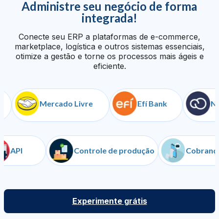
Administre seu negócio de forma
integrada!
Conecte seu ERP a plataformas de e-commerce,
marketplace, logística e outros sistemas essenciais,
otimize a gestão e torne os processos mais ágeis e
eficiente.
Mercado Livre
Efí Bank
Nuvem
API
Controle de produção
Cob
Experimente grátis