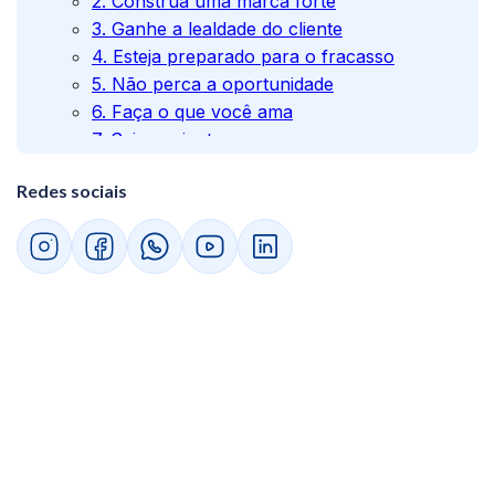
2. Construa uma marca forte
3. Ganhe a lealdade do cliente
4. Esteja preparado para o fracasso
5. Não perca a oportunidade
6. Faça o que você ama
7. Seja paciente
8. Desenvolva constantemente
Redes sociais
9. Cerque-se de profissionais
10. Não seja preguiçoso
15 melhores ideias para começar um negócio
do zero
Como evitar erros típicos de empreendedores
iniciantes
Conclusão