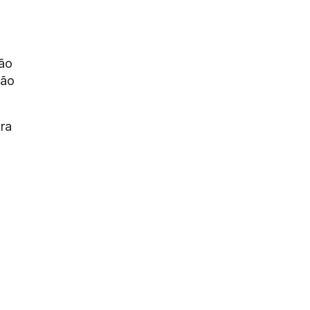
tão
ção
ra