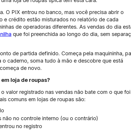
uma loja de roupas típica tem esta cara:
a. O PIX entrou no banco, mas você precisa abrir o
to e crédito estão misturados no relatório de cada
inhas de operadoras diferentes. As vendas do dia es
nilha
que foi preenchida ao longo do dia, sem separa
ponto de partida definido. Começa pela maquininha, pa
ra o caderno, soma tudo à mão e descobre que está
E começa de novo.
 em loja de roupas?
o valor registrado nas vendas não bate com o que foi
ais comuns em lojas de roupas são:
do
não no controle interno (ou o contrário)
ntrou no registro