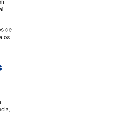
em
ai
os de
a os
s
a
cia,