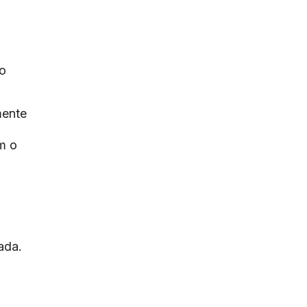
to
mente
m o
ada.