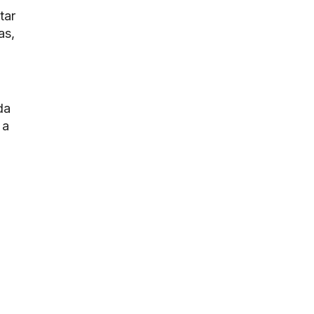
tar
as,
da
 a