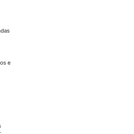
ndas
tos e
s
r