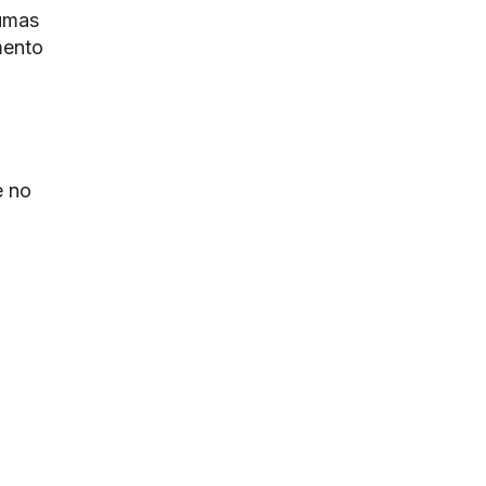
gumas
mento
e no