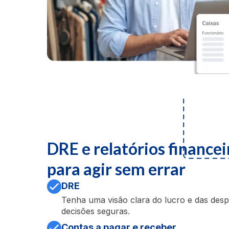
DRE e relatórios financei
para agir sem errar
DRE
Tenha uma visão clara do lucro e das des
decisões seguras.
Contas a pagar e receber