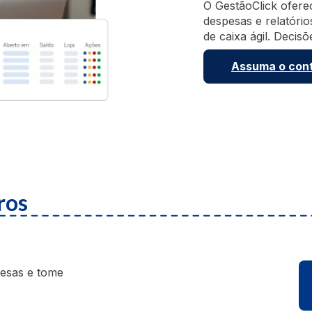
O GestãoClick oferec
despesas e relatório
de caixa ágil. Decis
Assuma o cont
ros
pesas e tome