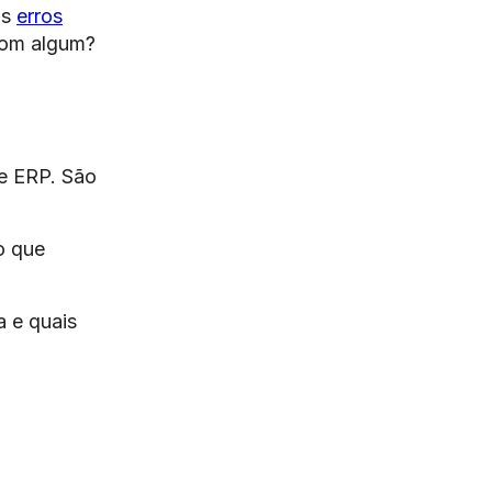
is
erros
 com algum?
de ERP. São
o que
a e quais