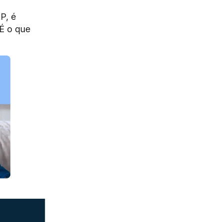
P, é
 É o que