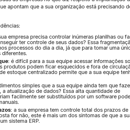
que apontam que a sua organização está precisando 
idências:
 sua empresa precisa controlar inúmeras planilhas ou fa
onseguir ter controle de seus dados? Essa fragmentaç
nos processos do dia a dia, já que para tomar uma úni
 diferentes.
oque
: é difícil para a sua equipe acessar informações s
s produtos podem ficar esquecidos e fora de circulaç
 de estoque centralizado permite que a sua equipe ten
dimentos simples que a sua equipe ainda tem que faze
 a atualização de dados? Essa alta quantidade de
iam facilmente ser substituídos por um software pod
manuais.
azos
: a sua empresa tem controle total dos prazos de
osta for não, este é mais um dos sintomas de que a s
 um sistema ERP.