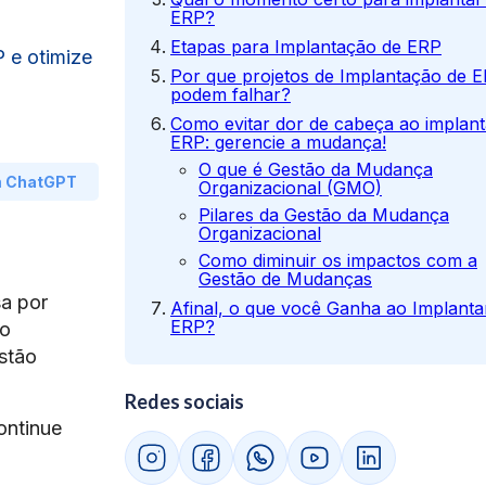
ERP?
Etapas para Implantação de ERP
 e otimize
Por que projetos de Implantação de 
podem falhar?
Como evitar dor de cabeça ao implant
ERP: gerencie a mudança!
O que é Gestão da Mudança
m ChatGPT
Organizacional (GMO)
Pilares da Gestão da Mudança
Organizacional
Como diminuir os impactos com a
Gestão de Mudanças
a por
Afinal, o que você Ganha ao Implant
ERP?
do
stão
Redes sociais
ontinue