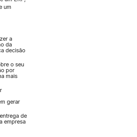
de um
zer a
ão da
ca decisão
obre o seu
ão por
ha mais
r
em gerar
 entrega de
ua empresa