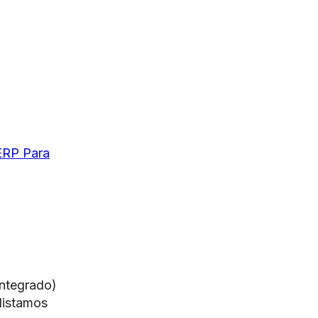
ERP Para
integrado)
listamos