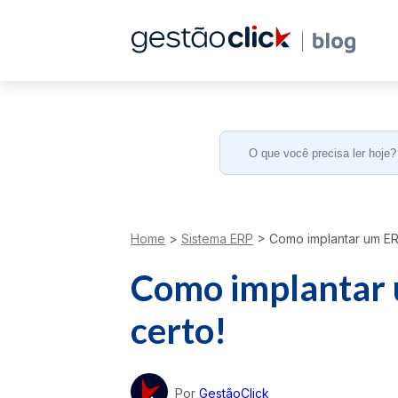
Search
for:
Home
>
Sistema ERP
>
Como implantar um ERP:
Como implantar u
certo!
Por
GestãoClick