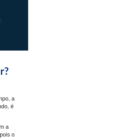
r?
mpo, a
ndo, é
om a
 pois o