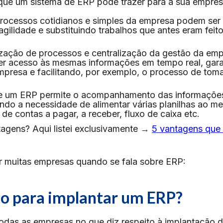
s que um sistema de ERP pode trazer para a sua empres
processos cotidianos e simples da empresa podem ser
gilidade e substituindo trabalhos que antes eram feit
zação de processos e centralização da gestão da emp
ter acesso às mesmas informações em tempo real, gar
empresa e facilitando, por exemplo, o processo de tom
e um ERP permite o acompanhamento das informaçõe
ando a necessidade de alimentar várias planilhas ao 
de contas a pagar, a receber, fluxo de caixa etc.
agens? Aqui listei exclusivamente →
5 vantagens que
muitas empresas quando se fala sobre ERP:
o para implantar um ERP?
odas as empresas no que diz respeito à implantação 