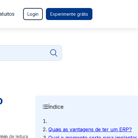
atuitos
Login
Experimente grátis
o
Índice
Quais as vantagens de ter um ERP?
 min
de leitura
Qual o momento certo para implanta