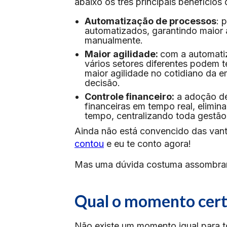
abaixo os três principais benefício
Automatização de processos
: 
automatizados, garantindo maior a
manualmente.
Maior agilidade:
com a automati
vários setores diferentes podem 
maior agilidade no cotidiano da 
decisão.
Controle financeiro:
a adoção d
financeiras em tempo real, elimin
tempo, centralizando toda gestão 
Ainda não está convencido das vant
contou
e eu te conto agora!
Mas uma dúvida costuma assombrar 
Qual o momento cert
Não existe um momento igual para t