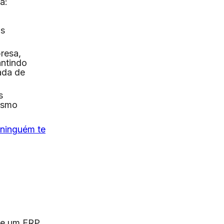
a:
os
resa,
antindo
ada de
s
mesmo
 ninguém te
de um ERP,