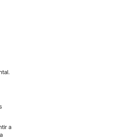
tal.
s
tir a
da