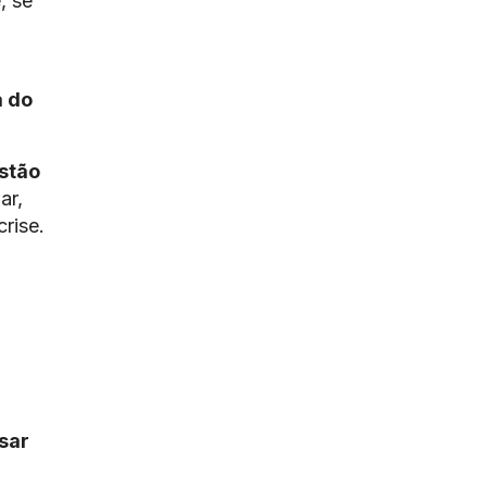
, se
 do
stão
ar,
rise.
sar