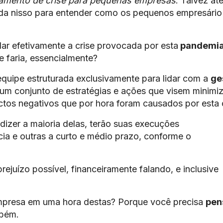
amento de crise para pequenas empresas
. Talvez até
ada nisso para entender como os pequenos empresário
blar efetivamente a crise provocada por esta
pandemia
e faria, essencialmente?
equipe estruturada exclusivamente para lidar com a
ge
 um conjunto de estratégias e ações que visem minimiz
actos negativos que por hora foram causados por esta c
dizer a maioria delas, terão suas execuções
ia e outras a curto e médio prazo, conforme o
rejuízo possível, financeiramente falando, e inclusive
mpresa em uma hora destas? Porque você precisa
pen
bém.