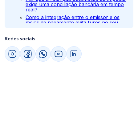
exige uma conciliação bancária em tempo
real?
Como a integração entre o emissor e os
meios de pagamento evita furos no seu
caixa?
O simples nacional ainda será a melhor
Redes sociais
escolha para a competitividade no B2B?
Quando vale a pena optar pelo
recolhimento do IBS e CBS fora da guia
única?
Como o código de aproveitamento de
crédito define se você será fornecedor de
grandes empresas?
Quais são os critérios para decidir entre o
regime simplificado e o sistema de débitos e
créditos?
De que maneira a tributação no destino altera
a sua estratégia de vendas interestaduais?
Por que o endereço do consumidor final
passa a ser o motor de cálculo do seu
software?
Como garantir que as atualizações do