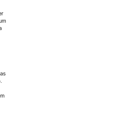
er
mum
a
 as
.
em