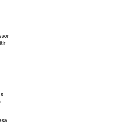
ssor
tir
as
m
esa