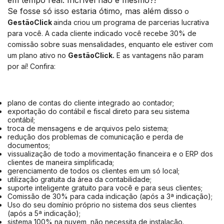
em tempo real. Incrível não é mesmo?!
Se fosse só isso estaria ótimo, mas além disso
o
GestãoClick
ainda criou um programa de parcerias lucrativa
para você. A cada cliente indicado você recebe 30% de
comissão sobre suas mensalidades, enquanto ele estiver com
um plano ativo no
GestãoClick.
E as vantagens não param
por aí! Confira:
plano de contas do cliente integrado ao contador;
exportação do contábil e fiscal direto para seu sistema
contábil;
troca de mensagens e de arquivos pelo sistema;
redução dos problemas de comunicação e perda de
documentos;
vissualização de todo a movimentação financeira e o ERP dos
clientes de maneira simplificada;
gerenciamento de todos os clientes em um só local;
utilização gratuita da área da contabilidade;
suporte inteligente gratuito para você e para seus clientes;
Comissão de 30% para cada indicação (após a 3ª indicação);
Uso do seu domínio próprio no sistema dos seus clientes
(após a 5ª indicação);
sistema 100% na nuvem, não necessita de instalação.