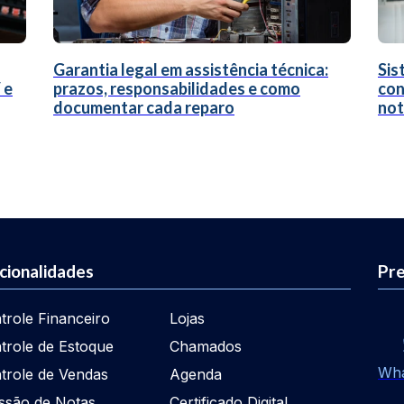
Garantia legal em assistência técnica:
Sis
 e
prazos, responsabilidades e como
con
documentar cada reparo
not
cionalidades
Pre
trole Financeiro
Lojas
trole de Estoque
Chamados
Wh
trole de Vendas
Agenda
ssão de Notas
Certificado Digital