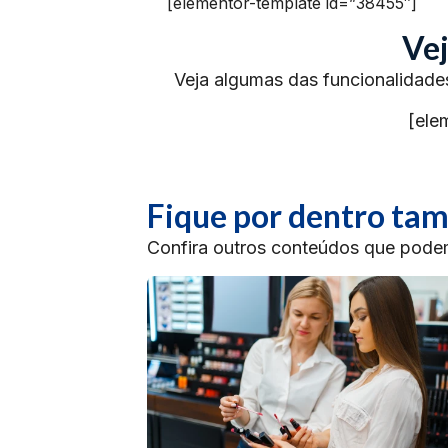
[elementor-template id=”38455″]
Vej
Veja algumas das funcionalidade
[ele
Fique por dentro t
Confira outros conteúdos que podem 