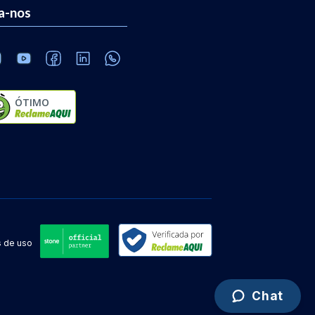
a-nos
ÓTIMO
 de uso
Chat