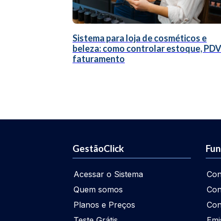
Sistema para loja de cosméticos e
beleza: como controlar estoque, PDV
faturamento
GestãoClick
Fun
Acessar o Sistema
Con
Quem somos
Con
Planos e Preços
Con
Teste Grátis
Emi