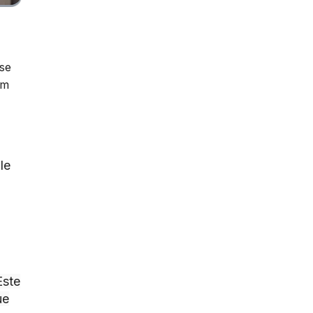
se
om
le
Este
ue