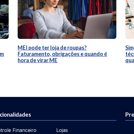
MEI pode ter loja de roupas?
Sim
um
Faturamento, obrigações e quando é
téc
hora de virar ME
qua
cionalidades
Pre
trole Financeiro
Lojas