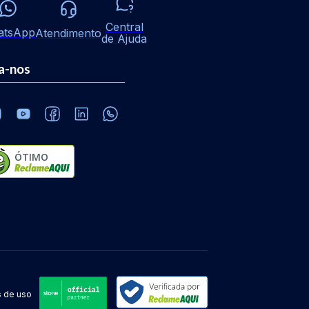
Central
atsApp
Atendimento
de Ajuda
a-nos
ÓTIMO
 de uso