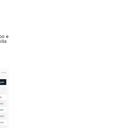
po e
lia