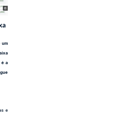
xa
e um
aixa
 é a
egue
as e