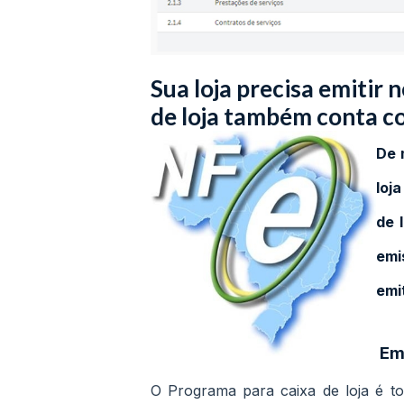
Sua loja precisa emitir
de loja também conta c
De 
loj
de 
emi
emi
Emi
O Programa para caixa de loja é t