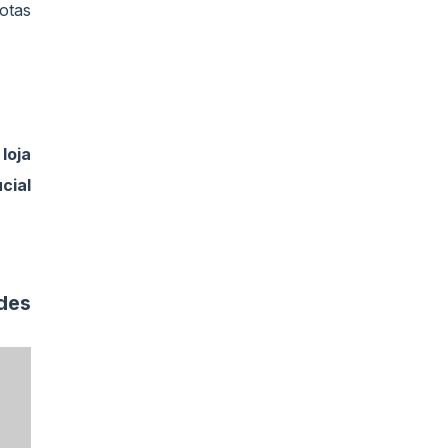
otas
loja
cial
des