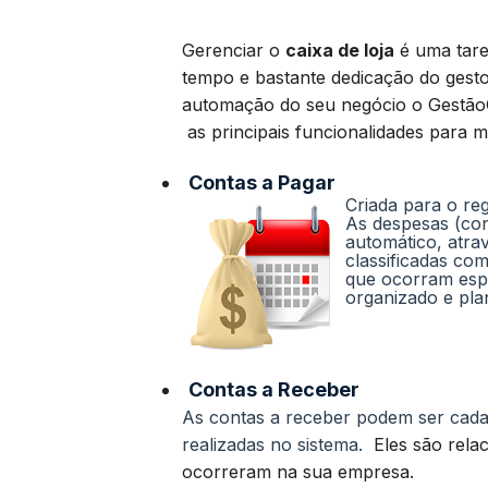
Gerenciar o
caixa de loja
é uma tare
tempo e bastante dedicação do gest
automação do seu negócio o Gestão
as principais funcionalidades para m
Contas a Pagar
Criada para o re
As despesas (co
automático, atra
classificadas co
que ocorram espe
organizado e pla
Contas a Receber
As contas a receber podem ser cada
realizadas no sistema.
Eles são rela
ocorreram na sua empresa.